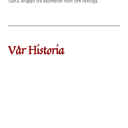
Sätra, knappt tre kilometer norr om Arboga.
Vår Historia